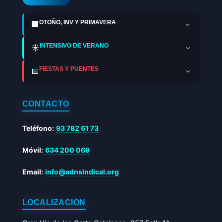
OTOÑO, INV Y PRIMAVERA
🏢
INTENSIVO DE VERANO
☀️
FIESTAS Y PUENTES
📅
CONTACTO
Teléfono:
93 782 61 73
Móvil:
634 200 069
Email:
info@adnsindical.org
LOCALIZACIÓN