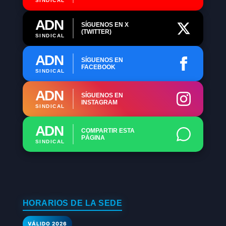
SINDICAL
ADN
SÍGUENOS EN X
(TWITTER)
SINDICAL
ADN
SÍGUENOS EN
FACEBOOK
SINDICAL
ADN
SÍGUENOS EN
INSTAGRAM
SINDICAL
ADN
COMPARTIR ESTA
PÁGINA
SINDICAL
HORARIOS DE LA SEDE
VÁLIDO 2026