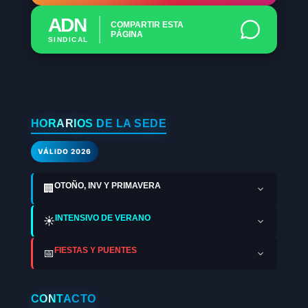
ADN
COMPARTIR ESTA
PÁGINA
SINDICAL
HORARIOS DE LA SEDE
VÁLIDO 2026
OTOÑO, INV Y PRIMAVERA
🏢
INTENSIVO DE VERANO
☀️
FIESTAS Y PUENTES
📅
CONTACTO