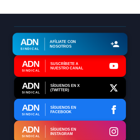
ADN
AFÍLIATE CON
NOSOTROS
SINDICAL
ADN
SUSCRÍBETE A
NUESTRO CANAL
SINDICAL
ADN
SÍGUENOS EN X
(TWITTER)
SINDICAL
ADN
SÍGUENOS EN
FACEBOOK
SINDICAL
ADN
SÍGUENOS EN
INSTAGRAM
SINDICAL