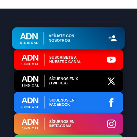
ADN
AFÍLIATE CON
NOSOTROS
SINDICAL
ADN
SUSCRÍBETE A
NUESTRO CANAL
SINDICAL
ADN
SÍGUENOS EN X
(TWITTER)
SINDICAL
ADN
SÍGUENOS EN
FACEBOOK
SINDICAL
ADN
SÍGUENOS EN
INSTAGRAM
SINDICAL