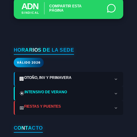
ADN
COMPARTIR ESTA
PÁGINA
SINDICAL
HORARIOS DE LA SEDE
VÁLIDO 2026
OTOÑO, INV Y PRIMAVERA
🏢
INTENSIVO DE VERANO
☀️
FIESTAS Y PUENTES
📅
CONTACTO