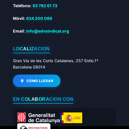
Teléfono:
93 782 61 73
Móvil:
634 200 069
Email:
info@adnsindical.org
LOCALIZACIÓN
Gran Via de les Corts Catalanes, 257 Entlo.1ª
Barcelona 08014
CÓMO LLEGAR
EN COLABORACIÓN CON