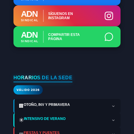
ADN
SÍGUENOS EN
INSTAGRAM
SINDICAL
ADN
COMPARTIR ESTA
PÁGINA
SINDICAL
HORARIOS DE LA SEDE
VÁLIDO 2026
OTOÑO, INV Y PRIMAVERA
🏢
INTENSIVO DE VERANO
☀️
FIESTAS Y PUENTES