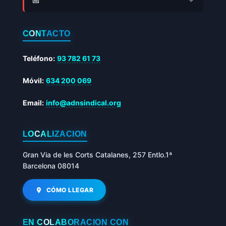
📅
CONTACTO
Teléfono:
93 782 61 73
Móvil:
634 200 069
Email:
info@adnsindical.org
LOCALIZACIÓN
Gran Via de les Corts Catalanes, 257 Entlo.1ª
Barcelona 08014
CÓMO LLEGAR
EN COLABORACIÓN CON