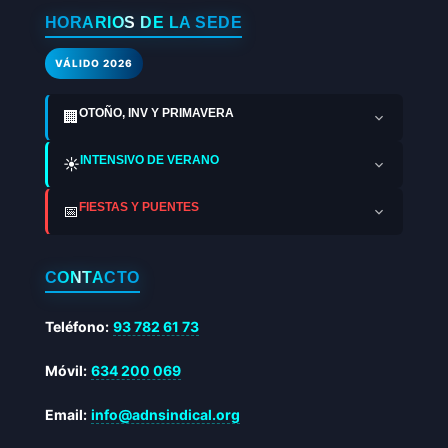
HORARIOS DE LA SEDE
VÁLIDO 2026
OTOÑO, INV Y PRIMAVERA
🏢
INTENSIVO DE VERANO
☀️
FIESTAS Y PUENTES
📅
CONTACTO
Teléfono:
93 782 61 73
Móvil:
634 200 069
Email:
info@adnsindical.org