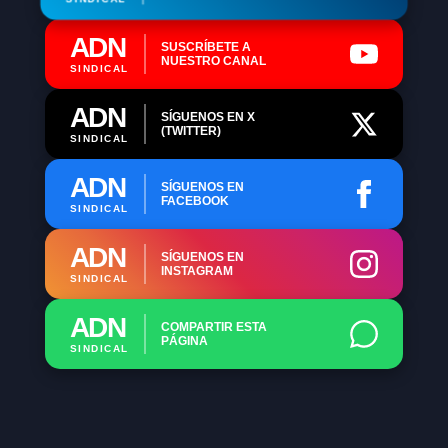
ADN
SUSCRÍBETE A
NUESTRO CANAL
SINDICAL
ADN
SÍGUENOS EN X
(TWITTER)
SINDICAL
ADN
SÍGUENOS EN
FACEBOOK
SINDICAL
ADN
SÍGUENOS EN
INSTAGRAM
SINDICAL
ADN
COMPARTIR ESTA
PÁGINA
SINDICAL