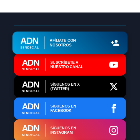
ADN
AFÍLIATE CON
NOSOTROS
SINDICAL
ADN
SUSCRÍBETE A
NUESTRO CANAL
SINDICAL
ADN
SÍGUENOS EN X
(TWITTER)
SINDICAL
ADN
SÍGUENOS EN
FACEBOOK
SINDICAL
ADN
SÍGUENOS EN
INSTAGRAM
SINDICAL