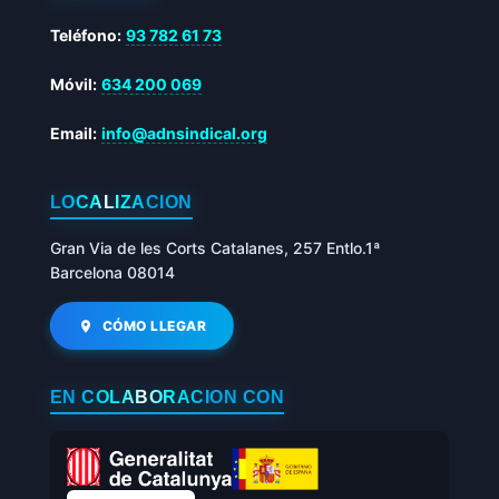
Teléfono:
93 782 61 73
Móvil:
634 200 069
Email:
info@adnsindical.org
LOCALIZACIÓN
Gran Via de les Corts Catalanes, 257 Entlo.1ª
Barcelona 08014
CÓMO LLEGAR
EN COLABORACIÓN CON