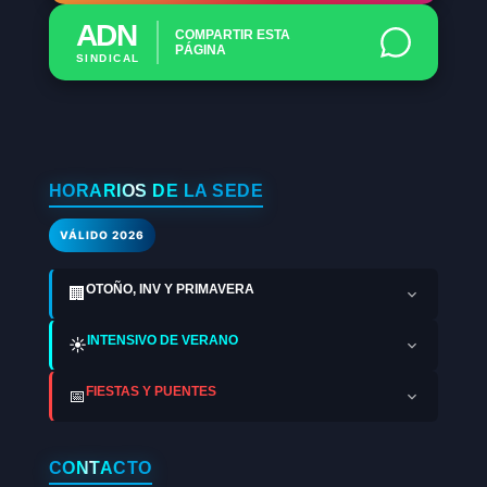
ADN
COMPARTIR ESTA
PÁGINA
SINDICAL
HORARIOS DE LA SEDE
VÁLIDO 2026
OTOÑO, INV Y PRIMAVERA
🏢
INTENSIVO DE VERANO
☀️
FIESTAS Y PUENTES
📅
CONTACTO