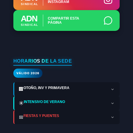
INSTAGRAM
SINDICAL
ADN
COMPARTIR ESTA
PÁGINA
SINDICAL
HORARIOS DE LA SEDE
VÁLIDO 2026
OTOÑO, INV Y PRIMAVERA
🏢
INTENSIVO DE VERANO
☀️
FIESTAS Y PUENTES
📅