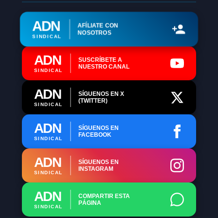
ADN
AFÍLIATE CON
NOSOTROS
SINDICAL
ADN
SUSCRÍBETE A
NUESTRO CANAL
SINDICAL
ADN
SÍGUENOS EN X
(TWITTER)
SINDICAL
ADN
SÍGUENOS EN
FACEBOOK
SINDICAL
ADN
SÍGUENOS EN
INSTAGRAM
SINDICAL
ADN
COMPARTIR ESTA
PÁGINA
SINDICAL