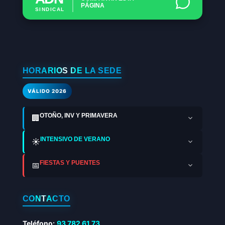
PÁGINA
SINDICAL
HORARIOS DE LA SEDE
VÁLIDO 2026
OTOÑO, INV Y PRIMAVERA
🏢
INTENSIVO DE VERANO
☀️
FIESTAS Y PUENTES
📅
CONTACTO
Teléfono:
93 782 61 73