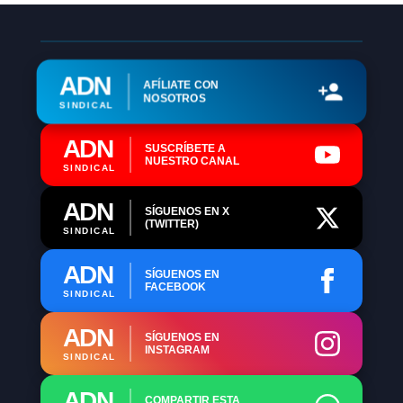
ADN
AFÍLIATE CON
NOSOTROS
SINDICAL
ADN
SUSCRÍBETE A
NUESTRO CANAL
SINDICAL
ADN
SÍGUENOS EN X
(TWITTER)
SINDICAL
ADN
SÍGUENOS EN
FACEBOOK
SINDICAL
ADN
SÍGUENOS EN
INSTAGRAM
SINDICAL
ADN
COMPARTIR ESTA