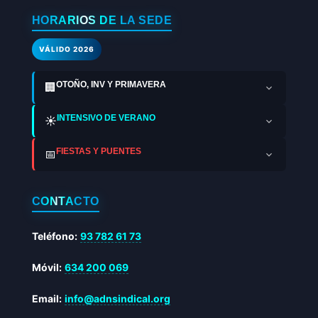
HORARIOS DE LA SEDE
VÁLIDO 2026
OTOÑO, INV Y PRIMAVERA
🏢
INTENSIVO DE VERANO
☀️
FIESTAS Y PUENTES
📅
CONTACTO
Teléfono:
93 782 61 73
Móvil:
634 200 069
Email:
info@adnsindical.org