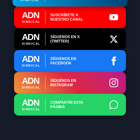
ADN
SUSCRÍBETE A
NUESTRO CANAL
SINDICAL
ADN
SÍGUENOS EN X
(TWITTER)
SINDICAL
ADN
SÍGUENOS EN
FACEBOOK
SINDICAL
ADN
SÍGUENOS EN
INSTAGRAM
SINDICAL
ADN
COMPARTIR ESTA
PÁGINA
SINDICAL