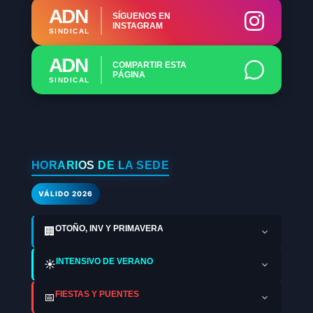
ADN
SÍGUENOS EN
INSTAGRAM
SINDICAL
ADN
COMPARTIR ESTA
PÁGINA
SINDICAL
HORARIOS DE LA SEDE
VÁLIDO 2026
OTOÑO, INV Y PRIMAVERA
🏢
INTENSIVO DE VERANO
☀️
FIESTAS Y PUENTES
📅