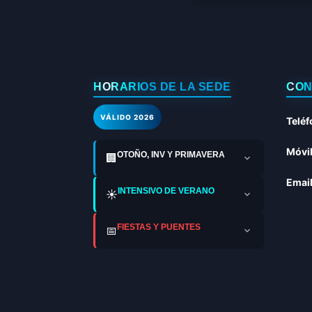
HORARIOS DE LA SEDE
CON
VÁLIDO 2026
Teléf
Móvil
OTOÑO, INV Y PRIMAVERA
🏢
Email
INTENSIVO DE VERANO
☀️
FIESTAS Y PUENTES
📅