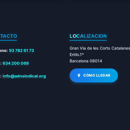
TACTO
LOCALIZACIÓN
Gran Via de les Corts Catalane
ono:
93 782 61 73
Entlo.1ª
Barcelona 08014
:
634 200 069
CÓMO LLEGAR
:
info@adnsindical.org