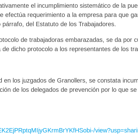
ativamente el incumplimiento sistemático de la pues
se efectúa requerimiento a la empresa para que gar
o párrafo, del Estatuto de los Trabajadores.
protocolo de trabajadoras embarazadas, se da por c
🔄 Menú
✖
 de dicho protocolo a los representantes de los tr
ADN Sindical
d en los juzgados de Granollers, se constata incu
ción de los delegados de prevención por lo que se
ℹ️ Consulta General a Sede (Email)
⚖️ Dpto. Jurídico y Abogados (Email)
🤖 Dudas Rápidas del Convenio (IA)
1sXjEK2EjPRptqMIjyGKrmBrYKfHSobi-/view?usp=shar
📊 Herramienta: Tabla Salarial PDF