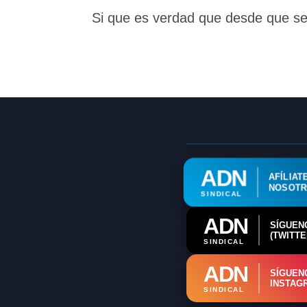
Si que es verdad que desde que se 
ADN
AFÍLIAT
NOSOT
SINDICAL
ADN
SÍGUEN
(TWITTE
SINDICAL
ADN
SÍGUEN
INSTAG
SINDICAL