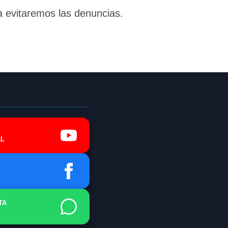
a evitaremos las denuncias.
L
TA