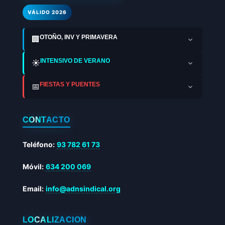
VÁLIDO 2026
OTOÑO, INV Y PRIMAVERA
🏢
INTENSIVO DE VERANO
☀️
FIESTAS Y PUENTES
📅
CONTACTO
Teléfono:
93 782 61 73
Móvil:
634 200 069
Email:
info@adnsindical.org
LOCALIZACIÓN