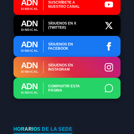
ADN
SUSCRÍBETE A
NUESTRO CANAL
SINDICAL
ADN
SÍGUENOS EN X
(TWITTER)
SINDICAL
ADN
SÍGUENOS EN
FACEBOOK
SINDICAL
ADN
SÍGUENOS EN
INSTAGRAM
SINDICAL
ADN
COMPARTIR ESTA
PÁGINA
SINDICAL
HORARIOS DE LA SEDE