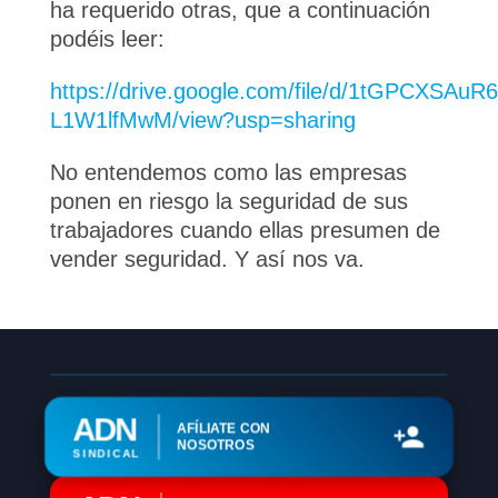
ha requerido otras, que a continuación
podéis leer:
https://drive.google.com/file/d/1tGPCXSA
L1W1lfMwM/view?usp=sharing
No entendemos como las empresas
ponen en riesgo la seguridad de sus
trabajadores cuando ellas presumen de
vender seguridad. Y así nos va.
ADN
AFÍLIATE CON
NOSOTROS
SINDICAL