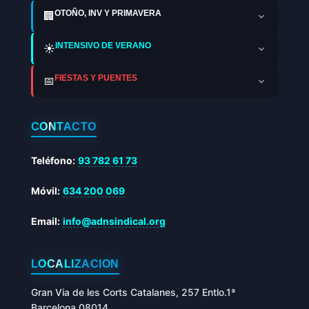
OTOÑO, INV Y PRIMAVERA
🏢
INTENSIVO DE VERANO
☀️
FIESTAS Y PUENTES
📅
CONTACTO
Teléfono:
93 782 61 73
Móvil:
634 200 069
Email:
info@adnsindical.org
LOCALIZACIÓN
Gran Via de les Corts Catalanes, 257 Entlo.1ª
Barcelona 08014