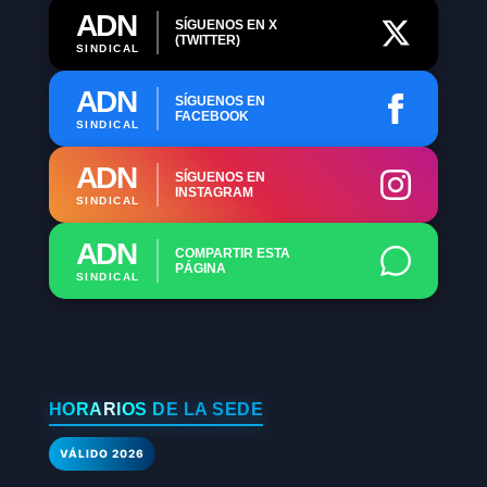
ADN
SÍGUENOS EN X
(TWITTER)
SINDICAL
ADN
SÍGUENOS EN
FACEBOOK
SINDICAL
ADN
SÍGUENOS EN
INSTAGRAM
SINDICAL
ADN
COMPARTIR ESTA
PÁGINA
SINDICAL
HORARIOS DE LA SEDE
VÁLIDO 2026