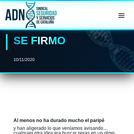
🔄 Menú
✖
SE FIRMO
ADN
Sindical
ℹ️ Consulta General a Sede (Email)
10/11/2020
⚖️ Dpto. Jurídico y Abogados (Email)
🤖 Dudas Rápidas del Convenio (IA)
📊 Herramienta: Tabla Salarial PDF
📄 Herramienta: Generador Plantillas
✊ Trámite: Afiliarse al Sindicato
Al menos no ha durado mucho el paripé
y han aligerado lo que veníamos avisando…
📍 Info: Horarios y Contacto Sede
cualquier otra idea era buscar peras en un olmo.