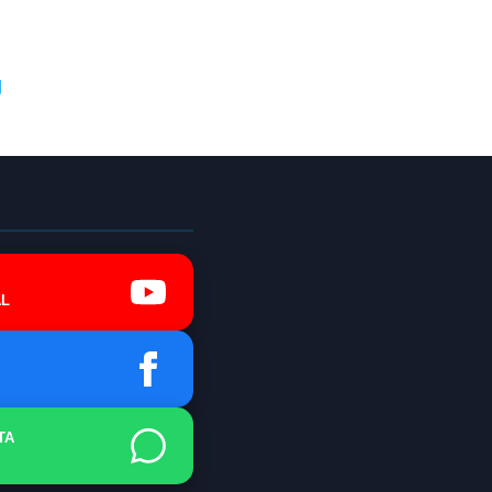
g
L
TA