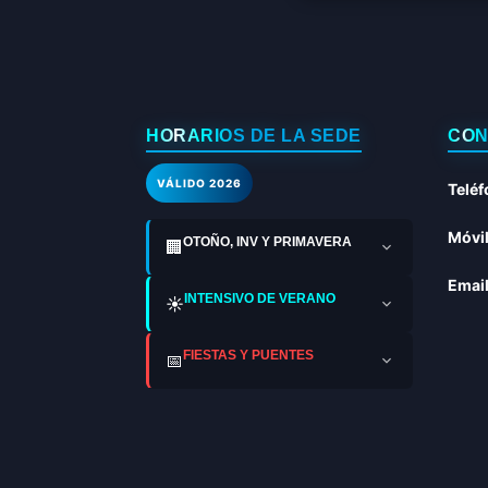
HORARIOS DE LA SEDE
CON
VÁLIDO 2026
Teléf
Móvil
OTOÑO, INV Y PRIMAVERA
🏢
Email
INTENSIVO DE VERANO
☀️
FIESTAS Y PUENTES
📅