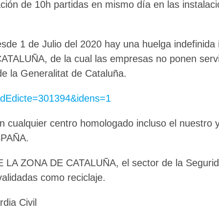
ación de 10h partidas en mismo día en las instalac
, desde 1 de Julio del 2020 hay una huelga indefin
UÑA, de la cual las empresas no ponen servici
🔄 Menú
✖
e la Generalitat de Cataluña.
o?idEdicte=301394&idens=1
ADN Sindical
en cualquier centro homologado incluso el nuestr
SPAÑA.
ℹ️ Consulta General a Sede (Email)
E LA ZONA DE CATALUÑA, el sector de la Segurida
⚖️ Dpto. Jurídico y Abogados (Email)
validadas como reciclaje.
🤖 Dudas Rápidas del Convenio (IA)
dia Civil
📊 Herramienta: Tabla Salarial PDF