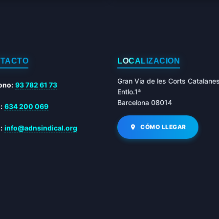
TACTO
LOCALIZACIÓN
Gran Via de les Corts Catalane
ono:
93 782 61 73
Entlo.1ª
Barcelona 08014
:
634 200 069
CÓMO LLEGAR
:
info@adnsindical.org