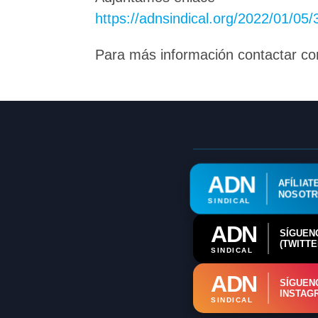
https://adnsindical.org/2022/01/05/
Para más información contactar co
ADN
AFÍLIAT
NOSOT
SINDICAL
ADN
SÍGUEN
(TWITTE
SINDICAL
ADN
SÍGUEN
INSTAG
SINDICAL