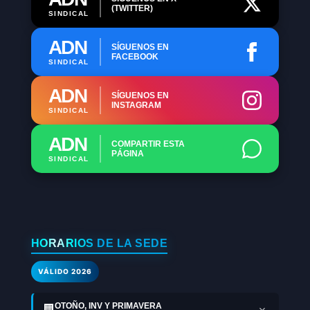
(TWITTER)
SINDICAL
ADN
SÍGUENOS EN
FACEBOOK
SINDICAL
ADN
SÍGUENOS EN
INSTAGRAM
SINDICAL
ADN
COMPARTIR ESTA
PÁGINA
SINDICAL
HORARIOS DE LA SEDE
VÁLIDO 2026
OTOÑO, INV Y PRIMAVERA
🏢