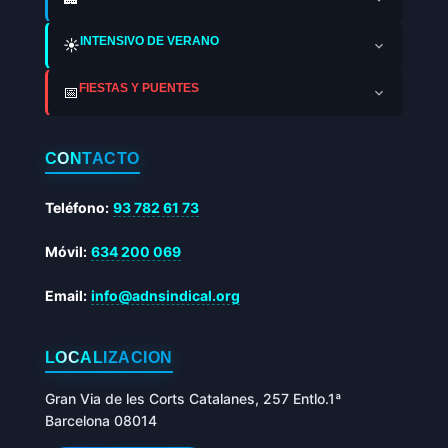
INTENSIVO DE VERANO
☀️
FIESTAS Y PUENTES
📅
CONTACTO
Teléfono:
93 782 61 73
Móvil:
634 200 069
Email:
info@adnsindical.org
LOCALIZACIÓN
Gran Via de les Corts Catalanes, 257 Entlo.1ª
Barcelona 08014