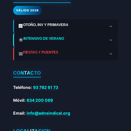
VÁLIDO 2026
OTOÑO, INV Y PRIMAVERA
🏢
INTENSIVO DE VERANO
☀️
FIESTAS Y PUENTES
📅
CONTACTO
Teléfono:
93 782 61 73
Móvil:
634 200 069
Email:
info@adnsindical.org