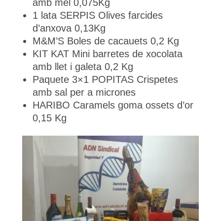
amb mel 0,075Kg
1 lata SERPIS Olives farcides
d’anxova 0,13Kg
M&M’S Boles de cacauets 0,2 Kg
KIT KAT Mini barretes de xocolata
amb llet i galeta 0,2 Kg
Paquete 3×1 POPITAS Crispetes
amb sal per a micrones
HARIBO Caramels goma ossets d’or
0,15 Kg