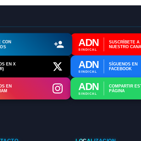
📍 Info: Horarios y Contacto Sede
ADN
E CON
SUSCRÍBETE A
ROS
NUESTRO CANA
SINDICAL
ADN
OS EN X
SÍGUENOS EN
R)
FACEBOOK
SINDICAL
ADN
OS EN
COMPARTIR ES
RAM
PÁGINA
SINDICAL
TACTO
LOCALIZACIÓN