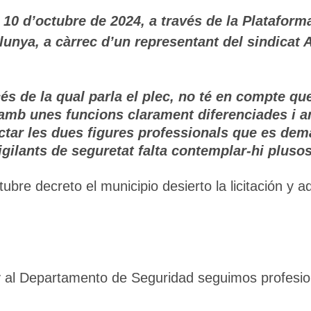
 10 d’octubre de 2024, a través de la Plataform
lunya, a càrrec d’un representant del sindicat A
🔄 Menú
✖
cés de la qual parla el plec, no té en compte q
 amb unes funcions clarament diferenciades i a
ADN Sindical
tar les dues figures professionals que es dema
igilants de seguretat falta contemplar-hi plusos
ℹ️ Consulta General a Sede (Email)
ubre decreto el municipio desierto la licitación y 
⚖️ Dpto. Jurídico y Abogados (Email)
🤖 Dudas Rápidas del Convenio (IA)
📊 Herramienta: Tabla Salarial PDF
y al Departamento de Seguridad seguimos profesion
📄 Herramienta: Generador Plantillas
✊ Trámite: Afiliarse al Sindicato