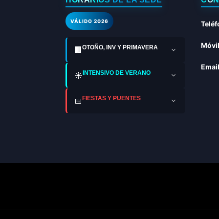
VÁLIDO 2026
Teléf
Móvil
OTOÑO, INV Y PRIMAVERA
🏢
Email
INTENSIVO DE VERANO
☀️
FIESTAS Y PUENTES
📅