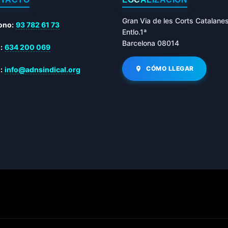
Gran Via de les Corts Catalane
ono:
93 782 61 73
Entlo.1ª
Barcelona 08014
:
634 200 069
CÓMO LLEGAR
:
info@adnsindical.org