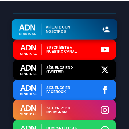
ADN
AFÍLIATE CON
NOSOTROS
SINDICAL
ADN
SUSCRÍBETE A
NUESTRO CANAL
SINDICAL
ADN
SÍGUENOS EN X
(TWITTER)
SINDICAL
ADN
SÍGUENOS EN
FACEBOOK
SINDICAL
ADN
SÍGUENOS EN
INSTAGRAM
SINDICAL
ADN
COMPARTIR ESTA