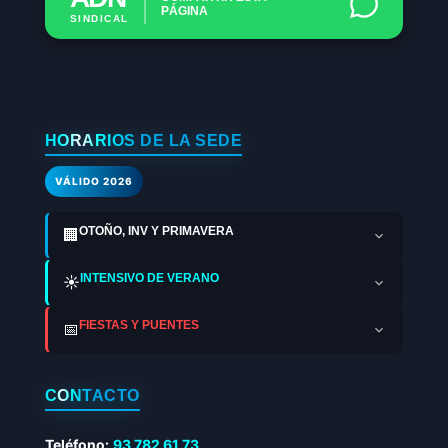
PÁGINA
SINDICAL
HORARIOS DE LA SEDE
VÁLIDO 2026
OTOÑO, INV Y PRIMAVERA
🏢
INTENSIVO DE VERANO
☀️
FIESTAS Y PUENTES
📅
CONTACTO
Teléfono:
93 782 61 73