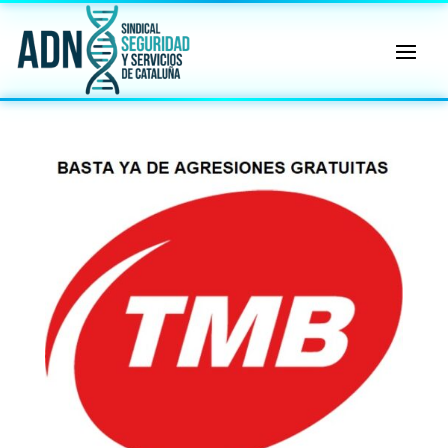
🔄 Menú
✖
ADN
Sindical
ℹ️ Consulta General a Sede (Email)
⚖️ Dpto. Jurídico y Abogados (Email)
🤖 Dudas Rápidas del Convenio (IA)
📊 Herramienta: Tabla Salarial PDF
📄 Herramienta: Generador Plantillas
✊ Trámite: Afiliarse al Sindicato
📍 Info: Horarios y Contacto Sede