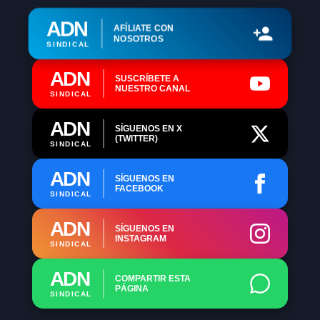
ADN
AFÍLIATE CON
NOSOTROS
SINDICAL
ADN
SUSCRÍBETE A
NUESTRO CANAL
SINDICAL
ADN
SÍGUENOS EN X
(TWITTER)
SINDICAL
ADN
SÍGUENOS EN
FACEBOOK
SINDICAL
ADN
SÍGUENOS EN
INSTAGRAM
SINDICAL
ADN
COMPARTIR ESTA
PÁGINA
SINDICAL