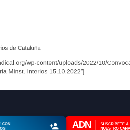
🔄 Menú
✖
ADN Sindical
cios de Cataluña
ℹ️ Consulta General a Sede (Email)
⚖️ Dpto. Jurídico y Abogados (Email)
ndical.org/wp-content/uploads/2022/10/Convocat
ia Minst. Interios 15.10.2022″]
🤖 Dudas Rápidas del Convenio (IA)
📊 Herramienta: Tabla Salarial PDF
📄 Herramienta: Generador Plantillas
✊ Trámite: Afiliarse al Sindicato
📍 Info: Horarios y Contacto Sede
ADN
E CON
SUSCRÍBETE A
ROS
NUESTRO CANA