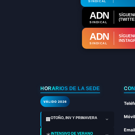
SINDICAL
ADN
SÍGUEN
(TWITTE
SINDICAL
ADN
SÍGUEN
INSTAG
SINDICAL
HORARIOS DE LA SEDE
CON
VÁLIDO 2026
Teléf
Móvil
OTOÑO, INV Y PRIMAVERA
🏢
Email
INTENSIVO DE VERANO
☀️