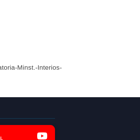
oria-Minst.-Interios-
L