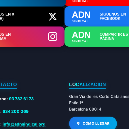
SINDICAL
ADN
OS EN X
SÍGUENOS EN
R)
FACEBOOK
SINDICAL
ADN
OS EN
COMPARTIR ES
RAM
PÁGINA
SINDICAL
TACTO
LOCALIZACIÓN
Gran Via de les Corts Catalane
ono:
93 782 61 73
Entlo.1ª
Barcelona 08014
:
634 200 069
CÓMO LLEGAR
:
info@adnsindical.org