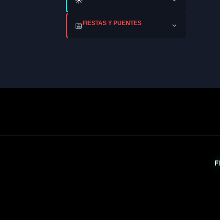
FIESTAS Y PUENTES
📅
F