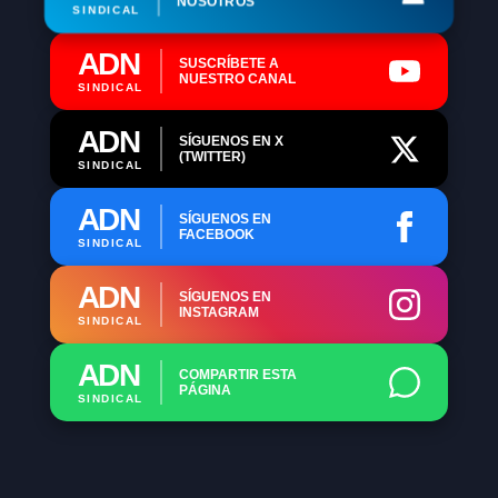
NOSOTROS
SINDICAL
ADN
SUSCRÍBETE A
NUESTRO CANAL
SINDICAL
ADN
SÍGUENOS EN X
(TWITTER)
SINDICAL
ADN
SÍGUENOS EN
FACEBOOK
SINDICAL
ADN
SÍGUENOS EN
INSTAGRAM
SINDICAL
ADN
COMPARTIR ESTA
PÁGINA
SINDICAL