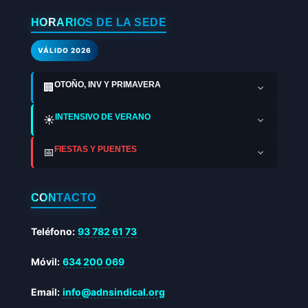
HORARIOS DE LA SEDE
VÁLIDO 2026
OTOÑO, INV Y PRIMAVERA
🏢
INTENSIVO DE VERANO
☀️
FIESTAS Y PUENTES
📅
CONTACTO
Teléfono:
93 782 61 73
Móvil:
634 200 069
Email:
info@adnsindical.org