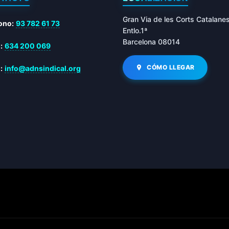
Gran Via de les Corts Catalane
ono:
93 782 61 73
Entlo.1ª
Barcelona 08014
:
634 200 069
CÓMO LLEGAR
:
info@adnsindical.org