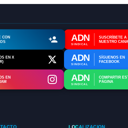
ℹ️ Consulta General a Sede (Email)
⚖️ Dpto. Jurídico y Abogados (Email)
🤖 Dudas Rápidas del Convenio (IA)
ADN
E CON
SUSCRÍBETE A
📊 Herramienta: Tabla Salarial PDF
ROS
NUESTRO CANA
SINDICAL
📄 Herramienta: Generador Plantillas
ADN
OS EN X
SÍGUENOS EN
R)
FACEBOOK
✊ Trámite: Afiliarse al Sindicato
SINDICAL
📍 Info: Horarios y Contacto Sede
ADN
OS EN
COMPARTIR ES
RAM
PÁGINA
SINDICAL
TACTO
LOCALIZACIÓN