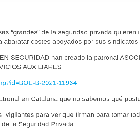
s “grandes” de la seguridad privada quieren i
ra abaratar costes apoyados por sus sindicatos
N SEGURIDAD han creado la patronal ASO
ICIOS AUXILIARES
.php?id=BOE-B-2021-11964
🔄 Menú
✖
tronal en Cataluña que no sabemos qué postu
igilantes para ver que firman para tomar tod
or de la Seguridad Privada.
ADN Sindical