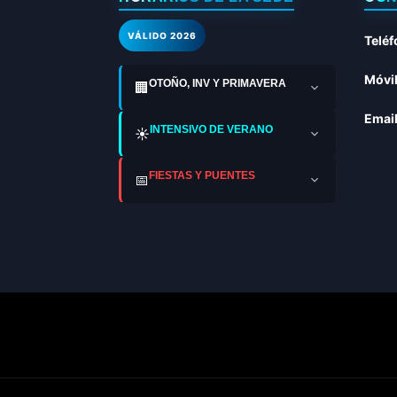
VÁLIDO 2026
Teléf
Móvil
OTOÑO, INV Y PRIMAVERA
🏢
Email
INTENSIVO DE VERANO
☀️
FIESTAS Y PUENTES
📅