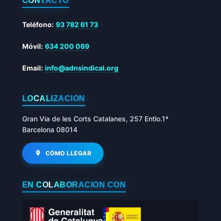
CONTACTO
Teléfono:
93 782 61 73
Móvil:
634 200 069
Email:
info@adnsindical.org
LOCALIZACIÓN
Gran Via de les Corts Catalanes, 257 Entlo.1ª
Barcelona 08014
CÓMO LLEGAR
EN COLABORACIÓN CON