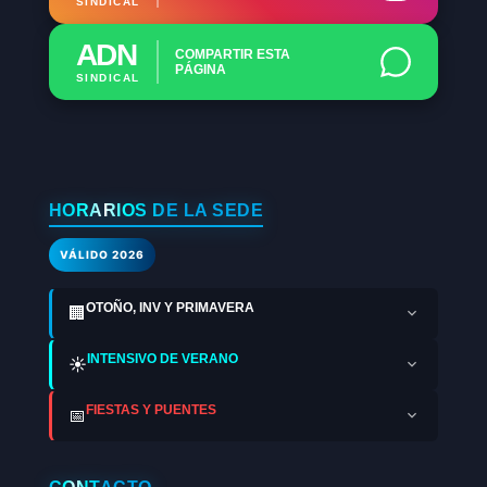
SINDICAL
ADN
COMPARTIR ESTA
PÁGINA
SINDICAL
HORARIOS DE LA SEDE
VÁLIDO 2026
OTOÑO, INV Y PRIMAVERA
🏢
INTENSIVO DE VERANO
☀️
FIESTAS Y PUENTES
📅