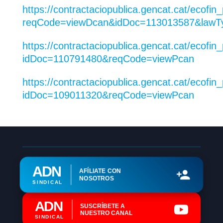
https://contractaciopublica.gencat.cat/ecofi
reqCode=viewDcan&idDoc=113013587&lawT
https://contractaciopublica.gencat.cat/ecof
idDoc=110791480&reqCode=viewPcan
https://contractaciopublica.gencat.cat/ecof
idDoc=109011320&reqCode=viewPcan
ADN
AFÍLIATE CON
NOSOTROS
SINDICAL
ADN
SUSCRÍBETE A
NUESTRO CANAL
SINDICAL