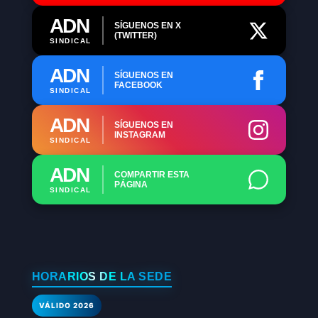
ADN
SÍGUENOS EN X
(TWITTER)
SINDICAL
ADN
SÍGUENOS EN
FACEBOOK
SINDICAL
ADN
SÍGUENOS EN
INSTAGRAM
SINDICAL
ADN
COMPARTIR ESTA
PÁGINA
SINDICAL
HORARIOS DE LA SEDE
VÁLIDO 2026