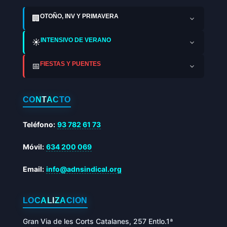
OTOÑO, INV Y PRIMAVERA
🏢
INTENSIVO DE VERANO
☀️
FIESTAS Y PUENTES
📅
CONTACTO
Teléfono:
93 782 61 73
Móvil:
634 200 069
Email:
info@adnsindical.org
LOCALIZACIÓN
Gran Via de les Corts Catalanes, 257 Entlo.1ª