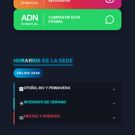
INSTAGRAM
SINDICAL
ADN
COMPARTIR ESTA
PÁGINA
SINDICAL
HORARIOS DE LA SEDE
VÁLIDO 2026
OTOÑO, INV Y PRIMAVERA
🏢
INTENSIVO DE VERANO
☀️
FIESTAS Y PUENTES
📅