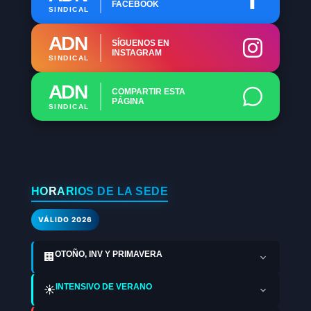
FACEBOOK
SINDICAL
ADN
SÍGUENOS EN
INSTAGRAM
SINDICAL
ADN
COMPARTIR ESTA
PÁGINA
SINDICAL
HORARIOS DE LA SEDE
VÁLIDO 2026
OTOÑO, INV Y PRIMAVERA
🏢
INTENSIVO DE VERANO
☀️