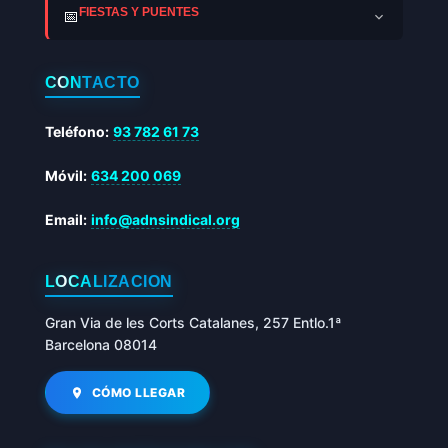
FIESTAS Y PUENTES
📅
CONTACTO
Teléfono:
93 782 61 73
Móvil:
634 200 069
Email:
info@adnsindical.org
LOCALIZACIÓN
Gran Via de les Corts Catalanes, 257 Entlo.1ª
Barcelona 08014
CÓMO LLEGAR