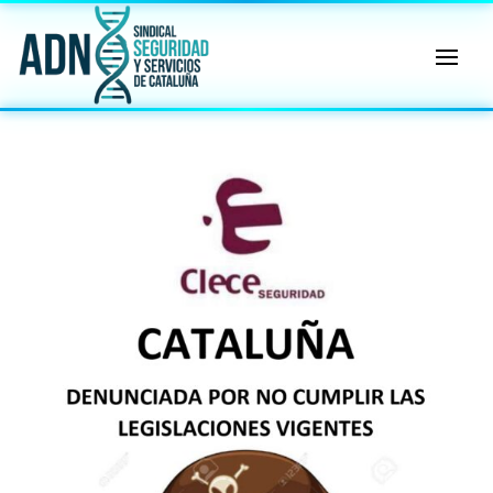
🔄 Menú
✖
ADN
Sindical
ℹ️ Consulta General a Sede (Email)
⚖️ Dpto. Jurídico y Abogados (Email)
🤖 Dudas Rápidas del Convenio (IA)
📊 Herramienta: Tabla Salarial PDF
📄 Herramienta: Generador Plantillas
✊ Trámite: Afiliarse al Sindicato
📍 Info: Horarios y Contacto Sede