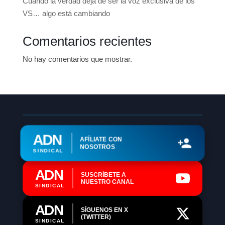
Cuando la verdad deja de ser la voz exclusiva de los
VS… algo está cambiando
Comentarios recientes
No hay comentarios que mostrar.
ADN
AFÍLIATE CON
NOSOTROS
SINDICAL
ADN
SUSCRÍBETE A
NUESTRO CANAL
SINDICAL
ADN
SÍGUENOS EN X
(TWITTER)
SINDICAL