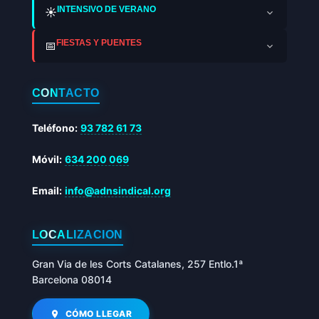
INTENSIVO DE VERANO
☀️
FIESTAS Y PUENTES
📅
CONTACTO
Teléfono:
93 782 61 73
Móvil:
634 200 069
Email:
info@adnsindical.org
LOCALIZACIÓN
Gran Via de les Corts Catalanes, 257 Entlo.1ª
Barcelona 08014
CÓMO LLEGAR