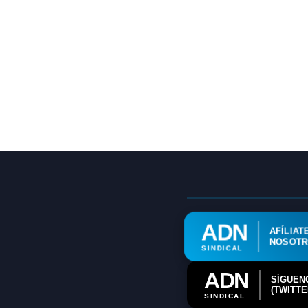
ADN
AFÍLIAT
NOSOT
SINDICAL
ADN
SÍGUEN
(TWITTE
SINDICAL