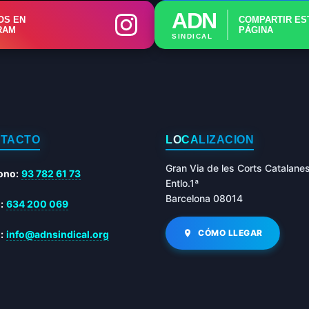
ADN
OS EN
COMPARTIR ES
RAM
PÁGINA
SINDICAL
TACTO
LOCALIZACIÓN
Gran Via de les Corts Catalane
ono:
93 782 61 73
Entlo.1ª
Barcelona 08014
:
634 200 069
CÓMO LLEGAR
:
info@adnsindical.org