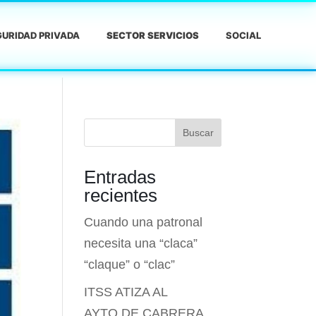
URIDAD PRIVADA
SECTOR SERVICIOS
SOCIAL
Buscar
Entradas
recientes
Cuando una patronal
necesita una “claca”
“claque” o “clac”
ITSS ATIZA AL
AYTO.DE CABRERA