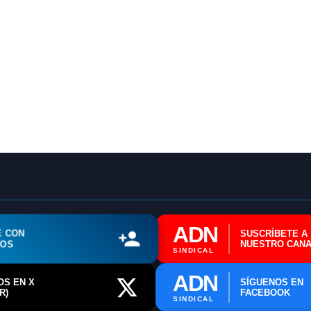
ADN Sindical
ℹ️ Consulta General a Sede (Email)
⚖️ Dpto. Jurídico y Abogados (Email)
🤖 Dudas Rápidas del Convenio (IA)
📊 Herramienta: Tabla Salarial PDF
📄 Herramienta: Generador Plantillas
✊ Trámite: Afiliarse al Sindicato
ADN
E CON
SUSCRÍBETE A
ROS
NUESTRO CANA
SINDICAL
📍 Info: Horarios y Contacto Sede
ADN
OS EN X
SÍGUENOS EN
R)
FACEBOOK
SINDICAL