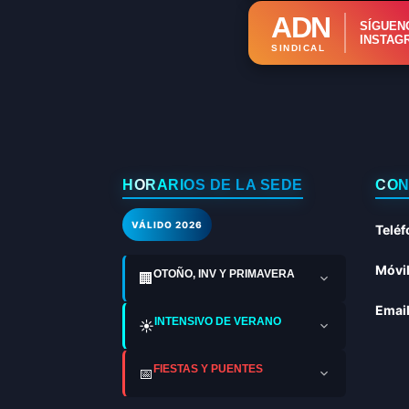
ADN
SÍGUEN
INSTAG
SINDICAL
HORARIOS DE LA SEDE
CON
VÁLIDO 2026
Teléf
Móvil
OTOÑO, INV Y PRIMAVERA
🏢
Email
INTENSIVO DE VERANO
☀️
FIESTAS Y PUENTES
📅