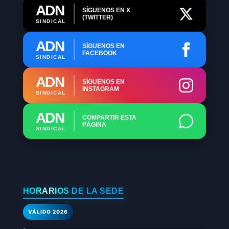
ADN
SÍGUENOS EN X
(TWITTER)
SINDICAL
ADN
SÍGUENOS EN
FACEBOOK
SINDICAL
ADN
SÍGUENOS EN
INSTAGRAM
SINDICAL
ADN
COMPARTIR ESTA
PÁGINA
SINDICAL
HORARIOS DE LA SEDE
VÁLIDO 2026