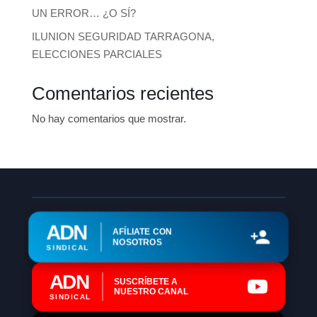
UN ERROR… ¿O SÍ?
ILUNION SEGURIDAD TARRAGONA,
ELECCIONES PARCIALES
Comentarios recientes
No hay comentarios que mostrar.
ADN
AFÍLIATE CON
NOSOTROS
SINDICAL
ADN
SUSCRÍBETE A
NUESTRO CANAL
SINDICAL