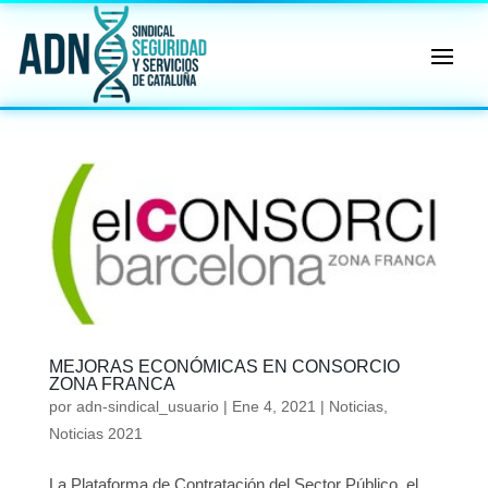
🔄 Menú
✖
ADN
Sindical
ℹ️ Consulta General a Sede (Email)
⚖️ Dpto. Jurídico y Abogados (Email)
🤖 Dudas Rápidas del Convenio (IA)
📊 Herramienta: Tabla Salarial PDF
MEJORAS ECONÓMICAS EN CONSORCIO
ZONA FRANCA
📄 Herramienta: Generador Plantillas
por
adn-sindical_usuario
|
Ene 4, 2021
|
Noticias
,
Noticias 2021
✊ Trámite: Afiliarse al Sindicato
📍 Info: Horarios y Contacto Sede
La Plataforma de Contratación del Sector Público, el