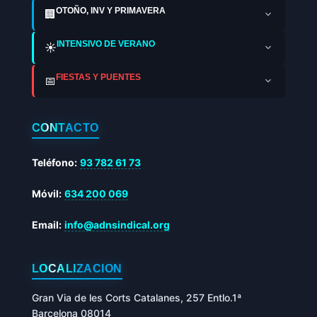
OTOÑO, INV Y PRIMAVERA
🏢
INTENSIVO DE VERANO
☀️
FIESTAS Y PUENTES
📅
CONTACTO
Teléfono:
93 782 61 73
Móvil:
634 200 069
Email:
info@adnsindical.org
LOCALIZACIÓN
Gran Via de les Corts Catalanes, 257 Entlo.1ª
Barcelona 08014