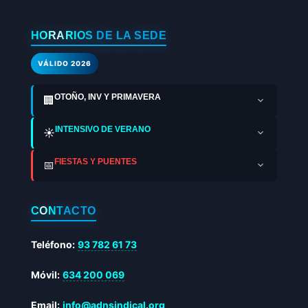
HORARIOS DE LA SEDE
VÁLIDO 2026
OTOÑO, INV Y PRIMAVERA
🏢
INTENSIVO DE VERANO
☀️
FIESTAS Y PUENTES
📅
CONTACTO
Teléfono:
93 782 61 73
Móvil:
634 200 069
Email:
info@adnsindical.org