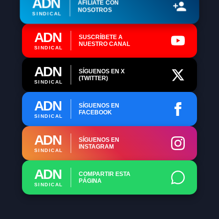
ADN
AFÍLIATE CON
NOSOTROS
SINDICAL
ADN
SUSCRÍBETE A
NUESTRO CANAL
SINDICAL
ADN
SÍGUENOS EN X
(TWITTER)
SINDICAL
ADN
SÍGUENOS EN
FACEBOOK
SINDICAL
ADN
SÍGUENOS EN
INSTAGRAM
SINDICAL
ADN
COMPARTIR ESTA
PÁGINA
SINDICAL