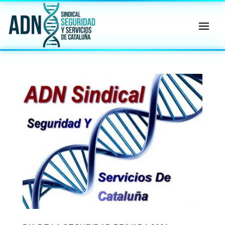
🔄 Menú
✖
ADN
Sindical
ℹ️ Consulta General a Sede (Email)
⚖️ Dpto. Jurídico y Abogados (Email)
🤖 Dudas Rápidas del Convenio (IA)
📊 Herramienta: Tabla Salarial PDF
📄 Herramienta: Generador Plantillas
✊ Trámite: Afiliarse al Sindicato
📍 Info: Horarios y Contacto Sede