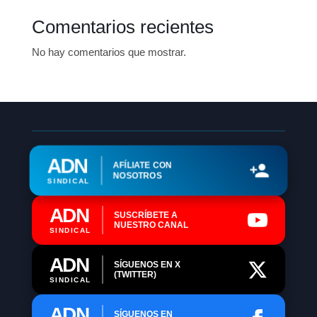
Comentarios recientes
No hay comentarios que mostrar.
ADN
AFÍLIATE CON
NOSOTROS
SINDICAL
ADN
SUSCRÍBETE A
NUESTRO CANAL
SINDICAL
ADN
SÍGUENOS EN X
(TWITTER)
SINDICAL
ADN
SÍGUENOS EN