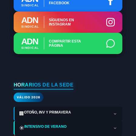
FACEBOOK
SINDICAL
ADN
SÍGUENOS EN
INSTAGRAM
SINDICAL
ADN
COMPARTIR ESTA
PÁGINA
SINDICAL
HORARIOS DE LA SEDE
VÁLIDO 2026
OTOÑO, INV Y PRIMAVERA
🏢
INTENSIVO DE VERANO
☀️