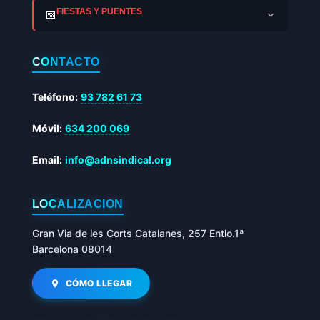
FIESTAS Y PUENTES
📅
CONTACTO
Teléfono:
93 782 61 73
Móvil:
634 200 069
Email:
info@adnsindical.org
LOCALIZACIÓN
Gran Via de les Corts Catalanes, 257 Entlo.1ª
Barcelona 08014
CÓMO LLEGAR