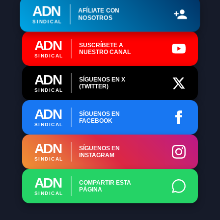
ADN
AFÍLIATE CON
NOSOTROS
SINDICAL
ADN
SUSCRÍBETE A
NUESTRO CANAL
SINDICAL
ADN
SÍGUENOS EN X
(TWITTER)
SINDICAL
ADN
SÍGUENOS EN
FACEBOOK
SINDICAL
ADN
SÍGUENOS EN
INSTAGRAM
SINDICAL
ADN
COMPARTIR ESTA
PÁGINA
SINDICAL