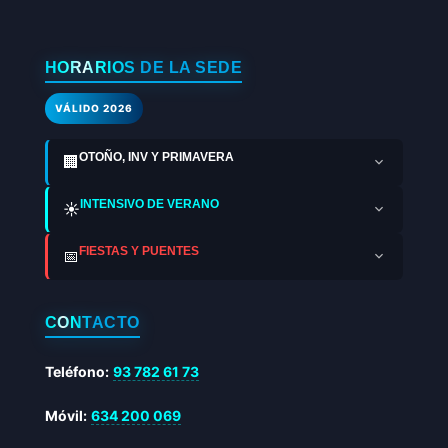
HORARIOS DE LA SEDE
VÁLIDO 2026
OTOÑO, INV Y PRIMAVERA
🏢
INTENSIVO DE VERANO
☀️
FIESTAS Y PUENTES
📅
CONTACTO
Teléfono:
93 782 61 73
Móvil:
634 200 069