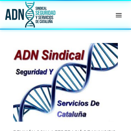
🔄 Menú
✖
ADN
Sindical
ℹ️ Consulta General a Sede (Email)
⚖️ Dpto. Jurídico y Abogados (Email)
🤖 Dudas Rápidas del Convenio (IA)
📊 Herramienta: Tabla Salarial PDF
📄 Herramienta: Generador Plantillas
✊ Trámite: Afiliarse al Sindicato
📍 Info: Horarios y Contacto Sede