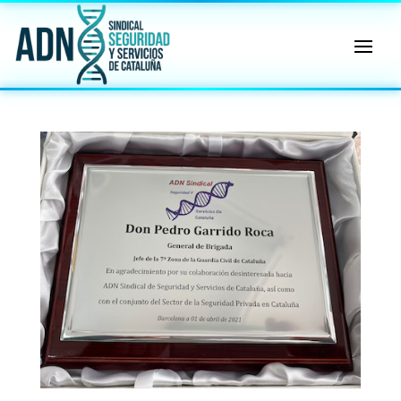
🔄 Menú
✖
ADN
Sindical
ℹ️ Consulta General a Sede (Email)
⚖️ Dpto. Jurídico y Abogados (Email)
🤖 Dudas Rápidas del Convenio (IA)
📊 Herramienta: Tabla Salarial PDF
📄 Herramienta: Generador Plantillas
✊ Trámite: Afiliarse al Sindicato
📍 Info: Horarios y Contacto Sede