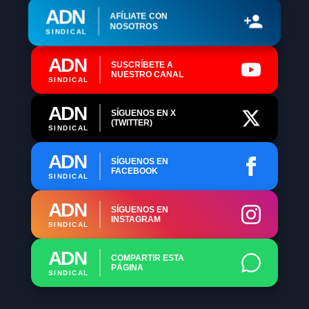
ADN
AFÍLIATE CON
NOSOTROS
SINDICAL
ADN
SUSCRÍBETE A
NUESTRO CANAL
SINDICAL
ADN
SÍGUENOS EN X
(TWITTER)
SINDICAL
ADN
SÍGUENOS EN
FACEBOOK
SINDICAL
ADN
SÍGUENOS EN
INSTAGRAM
SINDICAL
ADN
COMPARTIR ESTA
PÁGINA
SINDICAL