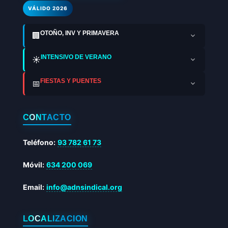
VÁLIDO 2026
OTOÑO, INV Y PRIMAVERA
🏢
INTENSIVO DE VERANO
☀️
FIESTAS Y PUENTES
📅
CONTACTO
Teléfono:
93 782 61 73
Móvil:
634 200 069
Email:
info@adnsindical.org
LOCALIZACIÓN