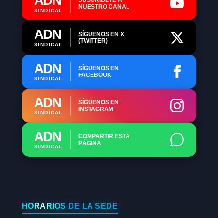
ADN
NUESTRO CANAL
SINDICAL
ADN
SÍGUENOS EN X
(TWITTER)
SINDICAL
ADN
SÍGUENOS EN
FACEBOOK
SINDICAL
ADN
SÍGUENOS EN
INSTAGRAM
SINDICAL
ADN
COMPARTIR ESTA
PÁGINA
SINDICAL
HORARIOS DE LA SEDE