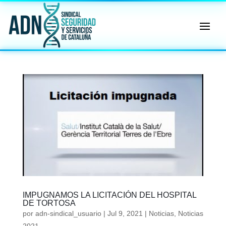
🔄 Menú
✖
ADN
Sindical
ℹ️ Consulta General a Sede (Email)
⚖️ Dpto. Jurídico y Abogados (Email)
🤖 Dudas Rápidas del Convenio (IA)
📊 Herramienta: Tabla Salarial PDF
📄 Herramienta: Generador Plantillas
IMPUGNAMOS LA LICITACIÓN DEL HOSPITAL
✊ Trámite: Afiliarse al Sindicato
DE TORTOSA
por
adn-sindical_usuario
|
Jul 9, 2021
|
Noticias
,
Noticias
📍 Info: Horarios y Contacto Sede
2021