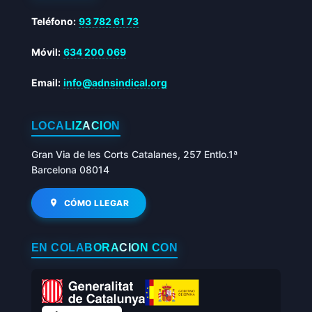
Teléfono:
93 782 61 73
Móvil:
634 200 069
Email:
info@adnsindical.org
LOCALIZACIÓN
Gran Via de les Corts Catalanes, 257 Entlo.1ª
Barcelona 08014
CÓMO LLEGAR
EN COLABORACIÓN CON