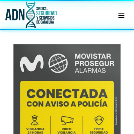
🔄 Menú
✖
ADN
Sindical
ℹ️ Consulta General a Sede (Email)
⚖️ Dpto. Jurídico y Abogados (Email)
🤖 Dudas Rápidas del Convenio (IA)
📊 Herramienta: Tabla Salarial PDF
📄 Herramienta: Generador Plantillas
✊ Trámite: Afiliarse al Sindicato
📍 Info: Horarios y Contacto Sede