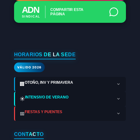
ADN
COMPARTIR ESTA
PÁGINA
SINDICAL
HORARIOS DE LA SEDE
VÁLIDO 2026
OTOÑO, INV Y PRIMAVERA
🏢
INTENSIVO DE VERANO
☀️
FIESTAS Y PUENTES
📅
CONTACTO