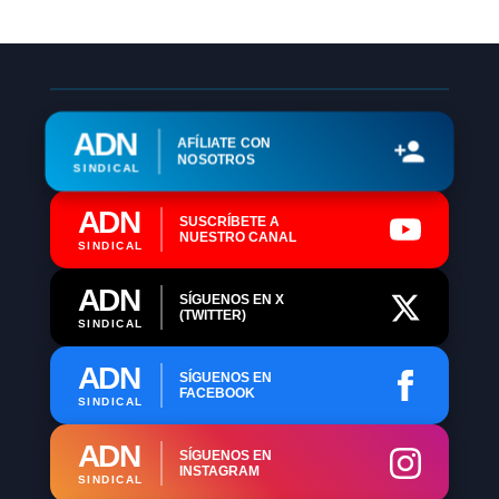
ADN
AFÍLIATE CON
NOSOTROS
SINDICAL
ADN
SUSCRÍBETE A
NUESTRO CANAL
SINDICAL
ADN
SÍGUENOS EN X
(TWITTER)
SINDICAL
ADN
SÍGUENOS EN
FACEBOOK
SINDICAL
ADN
SÍGUENOS EN
INSTAGRAM
SINDICAL