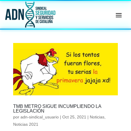
🔄 Menú
✖
ADN
Sindical
ℹ️ Consulta General a Sede (Email)
⚖️ Dpto. Jurídico y Abogados (Email)
🤖 Dudas Rápidas del Convenio (IA)
📊 Herramienta: Tabla Salarial PDF
📄 Herramienta: Generador Plantillas
TMB METRO SIGUE INCUMPLIENDO LA
LEGISLACIÓN
✊ Trámite: Afiliarse al Sindicato
por
adn-sindical_usuario
|
Oct 25, 2021
|
Noticias
,
Noticias 2021
📍 Info: Horarios y Contacto Sede