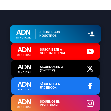
ADN
AFÍLIATE CON
NOSOTROS
SINDICAL
ADN
SUSCRÍBETE A
NUESTRO CANAL
SINDICAL
ADN
SÍGUENOS EN X
(TWITTER)
SINDICAL
ADN
SÍGUENOS EN
FACEBOOK
SINDICAL
ADN
SÍGUENOS EN
INSTAGRAM
SINDICAL