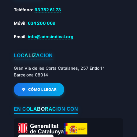
Teléfono:
93 782 61 73
Móvil:
634 200 069
Email:
info@adnsindical.org
LOCALIZACIÓN
Gran Via de les Corts Catalanes, 257 Entlo.1ª
Barcelona 08014
CÓMO LLEGAR
EN COLABORACIÓN CON