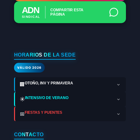
ADN
COMPARTIR ESTA
PÁGINA
SINDICAL
HORARIOS DE LA SEDE
VÁLIDO 2026
OTOÑO, INV Y PRIMAVERA
🏢
INTENSIVO DE VERANO
☀️
FIESTAS Y PUENTES
📅
CONTACTO