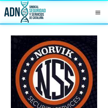
🔄 Menú
✖
ADN
Sindical
ℹ️ Consulta General a Sede (Email)
⚖️ Dpto. Jurídico y Abogados (Email)
🤖 Dudas Rápidas del Convenio (IA)
📊 Herramienta: Tabla Salarial PDF
📄 Herramienta: Generador Plantillas
✊ Trámite: Afiliarse al Sindicato
📍 Info: Horarios y Contacto Sede