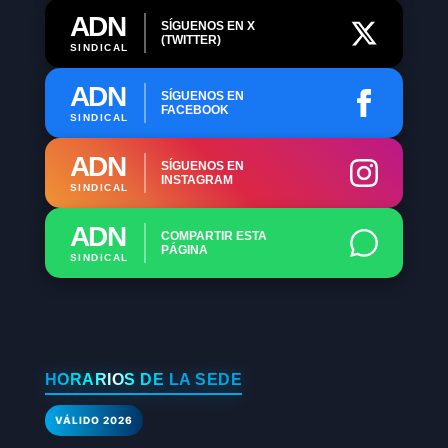
ADN
SÍGUENOS EN X
(TWITTER)
SINDICAL
ADN
SÍGUENOS EN
FACEBOOK
SINDICAL
ADN
SÍGUENOS EN
INSTAGRAM
SINDICAL
ADN
COMPARTIR ESTA
PÁGINA
SINDICAL
HORARIOS DE LA SEDE
VÁLIDO 2026