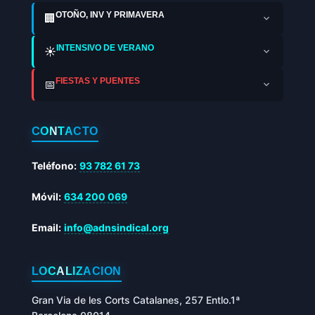
OTOÑO, INV Y PRIMAVERA
🏢
INTENSIVO DE VERANO
☀️
FIESTAS Y PUENTES
📅
CONTACTO
Teléfono:
93 782 61 73
Móvil:
634 200 069
Email:
info@adnsindical.org
LOCALIZACIÓN
Gran Via de les Corts Catalanes, 257 Entlo.1ª