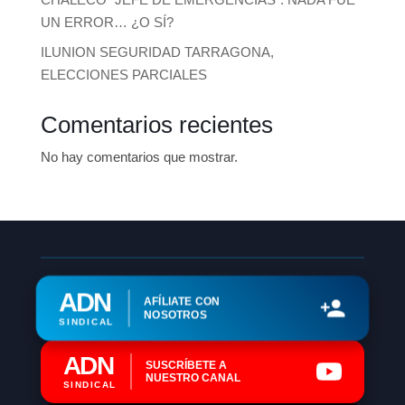
UN ERROR… ¿O SÍ?
ILUNION SEGURIDAD TARRAGONA,
ELECCIONES PARCIALES
Comentarios recientes
No hay comentarios que mostrar.
ADN
AFÍLIATE CON
NOSOTROS
SINDICAL
ADN
SUSCRÍBETE A
NUESTRO CANAL
SINDICAL