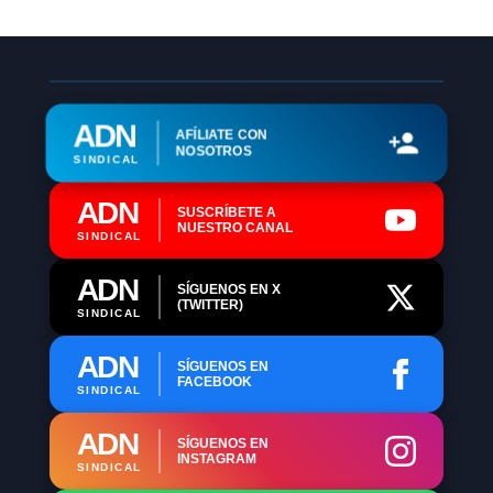
ADN
AFÍLIATE CON
NOSOTROS
SINDICAL
ADN
SUSCRÍBETE A
NUESTRO CANAL
SINDICAL
ADN
SÍGUENOS EN X
(TWITTER)
SINDICAL
ADN
SÍGUENOS EN
FACEBOOK
SINDICAL
ADN
SÍGUENOS EN
INSTAGRAM
SINDICAL