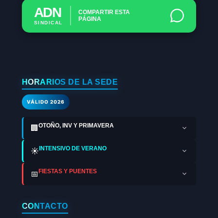
ADN
COMPARTIR ESTA
PÁGINA
SINDICAL
HORARIOS DE LA SEDE
VÁLIDO 2026
OTOÑO, INV Y PRIMAVERA
🏢
INTENSIVO DE VERANO
☀️
FIESTAS Y PUENTES
📅
CONTACTO