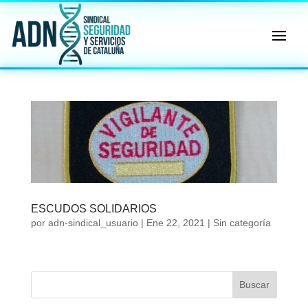
🔄 Menú
✖
ADN
Sindical
ℹ️ Consulta General a Sede (Email)
⚖️ Dpto. Jurídico y Abogados (Email)
🤖 Dudas Rápidas del Convenio (IA)
ESCUDOS SOLIDARIOS
📊 Herramienta: Tabla Salarial PDF
por
adn-sindical_usuario
|
Ene 22, 2021
|
Sin categoría
📄 Herramienta: Generador Plantillas
✊ Trámite: Afiliarse al Sindicato
Buscar
📍 Info: Horarios y Contacto Sede