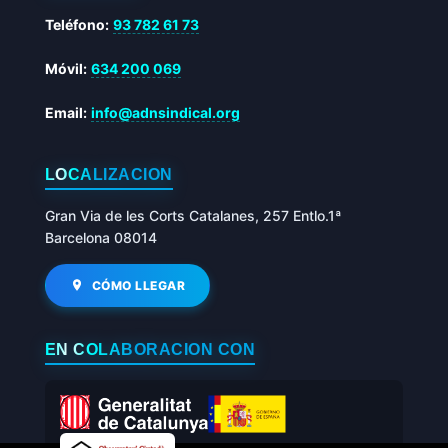
Teléfono:
93 782 61 73
Móvil:
634 200 069
Email:
info@adnsindical.org
LOCALIZACIÓN
Gran Via de les Corts Catalanes, 257 Entlo.1ª
Barcelona 08014
CÓMO LLEGAR
EN COLABORACIÓN CON