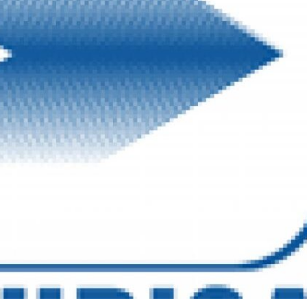
🔄 Menú
✖