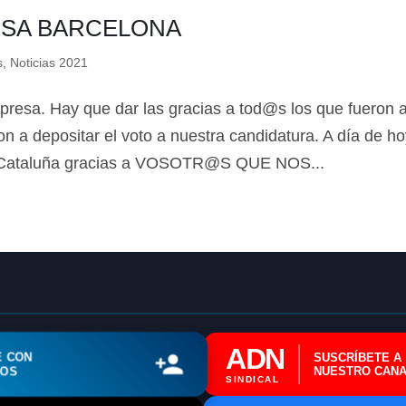
ISA BARCELONA
s
,
Noticias 2021
ADN Sindical
presa. Hay que dar las gracias a tod@s los que fueron 
on a depositar el voto a nuestra candidatura. A día de h
ℹ️ Consulta General a Sede (Email)
 en Cataluña gracias a VOSOTR@S QUE NOS...
⚖️ Dpto. Jurídico y Abogados (Email)
🤖 Dudas Rápidas del Convenio (IA)
📊 Herramienta: Tabla Salarial PDF
📄 Herramienta: Generador Plantillas
✊ Trámite: Afiliarse al Sindicato
ADN
📍 Info: Horarios y Contacto Sede
E CON
SUSCRÍBETE A
ROS
NUESTRO CANA
SINDICAL