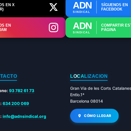
ADN
OS EN X
SÍGUENOS EN
R)
FACEBOOK
SINDICAL
ADN
OS EN
COMPARTIR ES
RAM
PÁGINA
SINDICAL
TACTO
LOCALIZACIÓN
Gran Via de les Corts Catalane
ono:
93 782 61 73
Entlo.1ª
Barcelona 08014
:
634 200 069
CÓMO LLEGAR
:
info@adnsindical.org