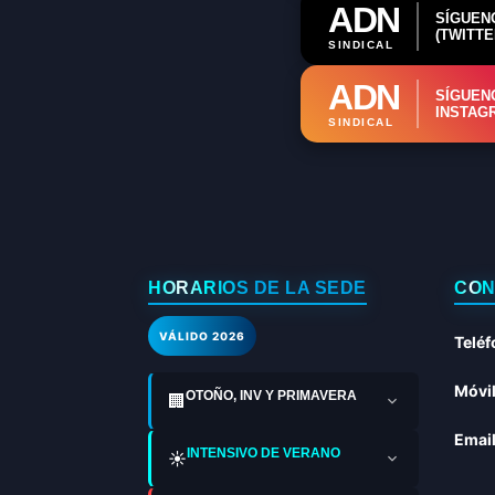
ADN
SÍGUEN
(TWITTE
SINDICAL
ADN
SÍGUEN
INSTAG
SINDICAL
HORARIOS DE LA SEDE
CON
VÁLIDO 2026
Teléf
Móvil
OTOÑO, INV Y PRIMAVERA
🏢
Email
INTENSIVO DE VERANO
☀️