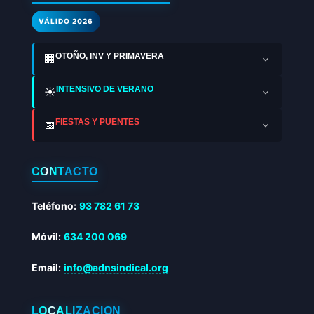
VÁLIDO 2026
OTOÑO, INV Y PRIMAVERA
🏢
INTENSIVO DE VERANO
☀️
FIESTAS Y PUENTES
📅
CONTACTO
Teléfono:
93 782 61 73
Móvil:
634 200 069
Email:
info@adnsindical.org
LOCALIZACIÓN