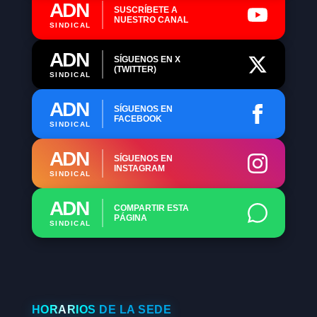
ADN
SUSCRÍBETE A
NUESTRO CANAL
SINDICAL
ADN
SÍGUENOS EN X
(TWITTER)
SINDICAL
ADN
SÍGUENOS EN
FACEBOOK
SINDICAL
ADN
SÍGUENOS EN
INSTAGRAM
SINDICAL
ADN
COMPARTIR ESTA
PÁGINA
SINDICAL
HORARIOS DE LA SEDE