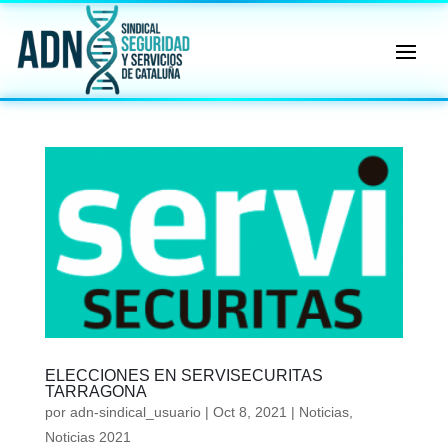
🔄 Menú
✖
ADN
Sindical
ℹ️ Consulta General a Sede (Email)
⚖️ Dpto. Jurídico y Abogados (Email)
🤖 Dudas Rápidas del Convenio (IA)
📊 Herramienta: Tabla Salarial PDF
📄 Herramienta: Generador Plantillas
ELECCIONES EN SERVISECURITAS
TARRAGONA
✊ Trámite: Afiliarse al Sindicato
por
adn-sindical_usuario
|
Oct 8, 2021
|
Noticias
,
Noticias 2021
📍 Info: Horarios y Contacto Sede