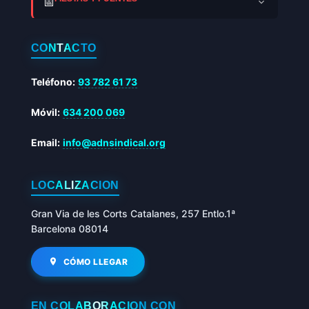
📅
CONTACTO
Teléfono:
93 782 61 73
Móvil:
634 200 069
Email:
info@adnsindical.org
LOCALIZACIÓN
Gran Via de les Corts Catalanes, 257 Entlo.1ª
Barcelona 08014
CÓMO LLEGAR
EN COLABORACIÓN CON