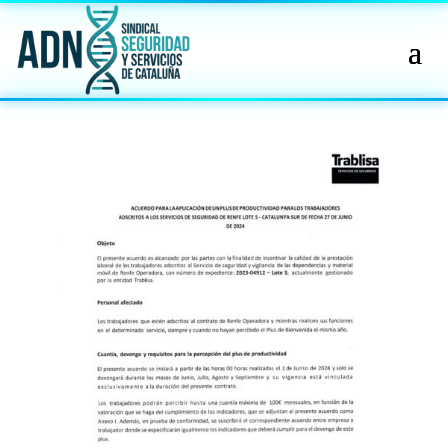
🔄 Menú
✖
ADN
Sindical
ℹ️ Consulta General a Sede (Email)
⚖️ Dpto. Jurídico y Abogados (Email)
🤖 Dudas Rápidas del Convenio (IA)
📊 Herramienta: Tabla Salarial PDF
📄 Herramienta: Generador Plantillas
✊ Trámite: Afiliarse al Sindicato
📍 Info: Horarios y Contacto Sede