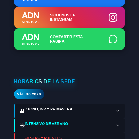
SINDICAL
ADN
SÍGUENOS EN
INSTAGRAM
SINDICAL
ADN
COMPARTIR ESTA
PÁGINA
SINDICAL
HORARIOS DE LA SEDE
VÁLIDO 2026
OTOÑO, INV Y PRIMAVERA
🏢
INTENSIVO DE VERANO
☀️
FIESTAS Y PUENTES