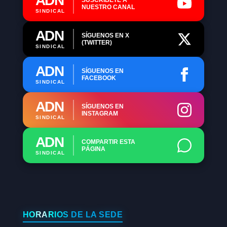
ADN
NUESTRO CANAL
SINDICAL
ADN
SÍGUENOS EN X
(TWITTER)
SINDICAL
ADN
SÍGUENOS EN
FACEBOOK
SINDICAL
ADN
SÍGUENOS EN
INSTAGRAM
SINDICAL
ADN
COMPARTIR ESTA
PÁGINA
SINDICAL
HORARIOS DE LA SEDE