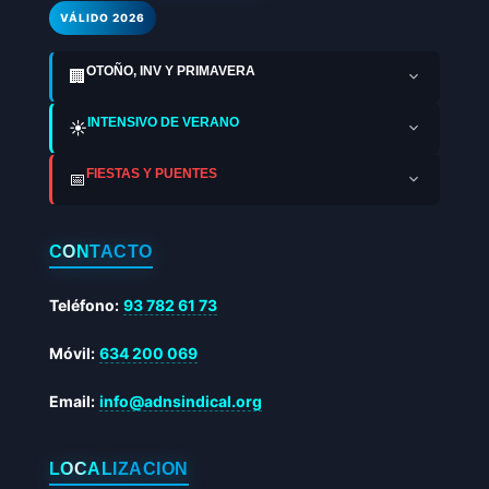
VÁLIDO 2026
OTOÑO, INV Y PRIMAVERA
🏢
INTENSIVO DE VERANO
☀️
FIESTAS Y PUENTES
📅
CONTACTO
Teléfono:
93 782 61 73
Móvil:
634 200 069
Email:
info@adnsindical.org
LOCALIZACIÓN