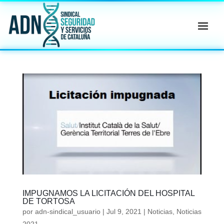
🔄 Menú
✖
ADN
Sindical
ℹ️ Consulta General a Sede (Email)
⚖️ Dpto. Jurídico y Abogados (Email)
🤖 Dudas Rápidas del Convenio (IA)
📊 Herramienta: Tabla Salarial PDF
📄 Herramienta: Generador Plantillas
IMPUGNAMOS LA LICITACIÓN DEL HOSPITAL
✊ Trámite: Afiliarse al Sindicato
DE TORTOSA
por
adn-sindical_usuario
|
Jul 9, 2021
|
Noticias
,
Noticias
📍 Info: Horarios y Contacto Sede
2021