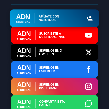
ADN
AFÍLIATE CON
NOSOTROS
SINDICAL
ADN
SUSCRÍBETE A
NUESTRO CANAL
SINDICAL
ADN
SÍGUENOS EN X
(TWITTER)
SINDICAL
ADN
SÍGUENOS EN
FACEBOOK
SINDICAL
ADN
SÍGUENOS EN
INSTAGRAM
SINDICAL
ADN
COMPARTIR ESTA
PÁGINA
SINDICAL