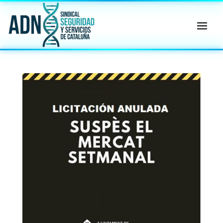
🔄 Menú
✖
ADN
Sindical
ℹ️ Consulta General a Sede (Email)
⚖️ Dpto. Jurídico y Abogados (Email)
🤖 Dudas Rápidas del Convenio (IA)
📊 Herramienta: Tabla Salarial PDF
📄 Herramienta: Generador Plantillas
✊ Trámite: Afiliarse al Sindicato
📍 Info: Horarios y Contacto Sede