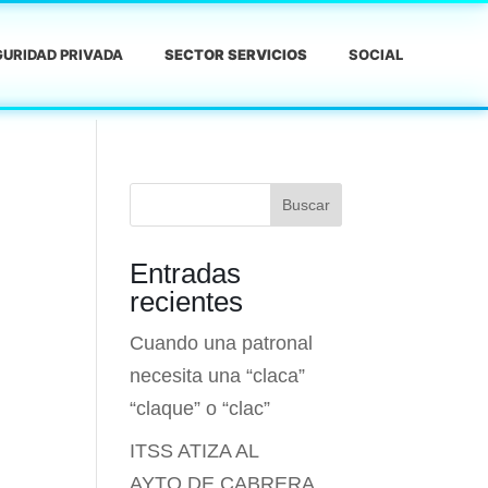
URIDAD PRIVADA
SECTOR SERVICIOS
SOCIAL
Buscar
Entradas
recientes
Cuando una patronal
necesita una “claca”
“claque” o “clac”
ITSS ATIZA AL
AYTO.DE CABRERA