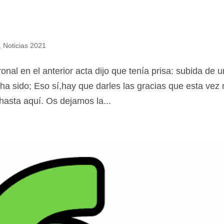
,
Noticias 2021
onal en el anterior acta dijo que tenía prisa: subida de u
ha sido; Eso sí,hay que darles las gracias que esta vez
🔄 Menú
✖
 hasta aquí. Os dejamos la...
ADN Sindical
ℹ️ Consulta General a Sede (Email)
⚖️ Dpto. Jurídico y Abogados (Email)
🤖 Dudas Rápidas del Convenio (IA)