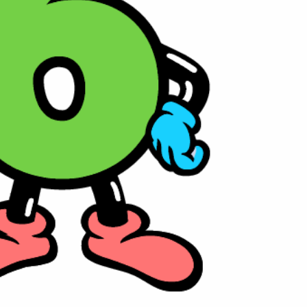
📊 Herramienta: Tabla Salarial PDF
📄 Herramienta: Generador Plantillas
✊ Trámite: Afiliarse al Sindicato
📍 Info: Horarios y Contacto Sede