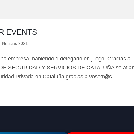
🔄 Menú
✖
R EVENTS
ADN Sindical
,
Noticias 2021
ℹ️ Consulta General a Sede (Email)
icha empresa, habiendo 1 delegado en juego. Gracias al
AL DE SEGURIDAD Y SERVICIOS DE CATALUÑA se afia
⚖️ Dpto. Jurídico y Abogados (Email)
uridad Privada en Cataluña gracias a vosotr@s. ...
🤖 Dudas Rápidas del Convenio (IA)
📊 Herramienta: Tabla Salarial PDF
📄 Herramienta: Generador Plantillas
✊ Trámite: Afiliarse al Sindicato
📍 Info: Horarios y Contacto Sede