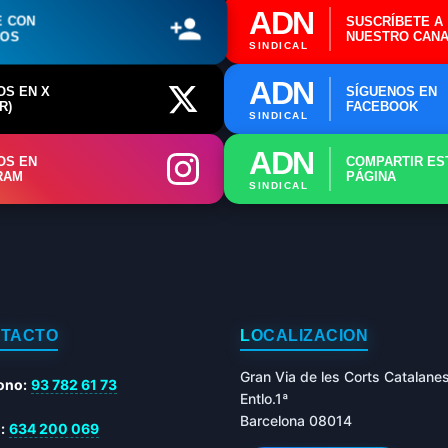
ADN
E CON
SUSCRÍBETE A
ROS
NUESTRO CANA
SINDICAL
ADN
OS EN X
SÍGUENOS EN
R)
FACEBOOK
SINDICAL
ADN
OS EN
COMPARTIR ES
RAM
PÁGINA
SINDICAL
TACTO
LOCALIZACIÓN
Gran Via de les Corts Catalane
ono:
93 782 61 73
Entlo.1ª
Barcelona 08014
:
634 200 069