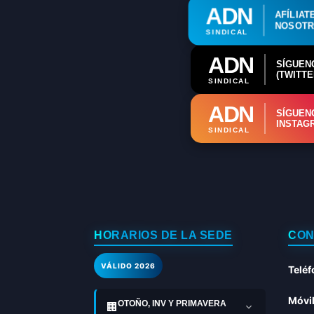
ADN
AFÍLIAT
NOSOT
SINDICAL
ADN
SÍGUEN
(TWITTE
SINDICAL
ADN
SÍGUEN
INSTAG
SINDICAL
HORARIOS DE LA SEDE
CON
VÁLIDO 2026
Teléf
Móvil
OTOÑO, INV Y PRIMAVERA
🏢