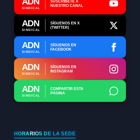
ADN
SUSCRÍBETE A
NUESTRO CANAL
SINDICAL
ADN
SÍGUENOS EN X
(TWITTER)
SINDICAL
ADN
SÍGUENOS EN
FACEBOOK
SINDICAL
ADN
SÍGUENOS EN
INSTAGRAM
SINDICAL
ADN
COMPARTIR ESTA
PÁGINA
SINDICAL
HORARIOS DE LA SEDE