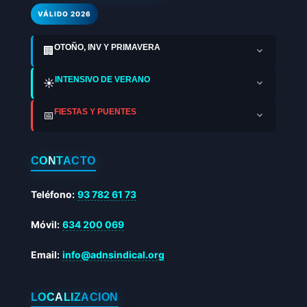
VÁLIDO 2026
OTOÑO, INV Y PRIMAVERA
🏢
INTENSIVO DE VERANO
☀️
FIESTAS Y PUENTES
📅
CONTACTO
Teléfono:
93 782 61 73
Móvil:
634 200 069
Email:
info@adnsindical.org
LOCALIZACIÓN