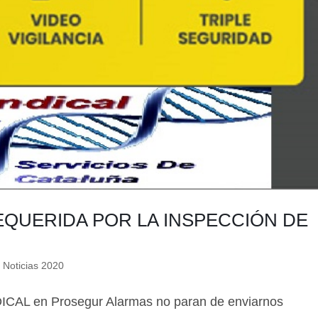
📊 Herramienta: Tabla Salarial PDF
📄 Herramienta: Generador Plantillas
✊ Trámite: Afiliarse al Sindicato
📍 Info: Horarios y Contacto Sede
QUERIDA POR LA INSPECCIÓN DE
,
Noticias 2020
DICAL en Prosegur Alarmas no paran de enviarnos