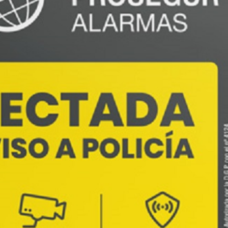
🔄 Menú
✖
ADN Sindical
ℹ️ Consulta General a Sede (Email)
⚖️ Dpto. Jurídico y Abogados (Email)
🤖 Dudas Rápidas del Convenio (IA)