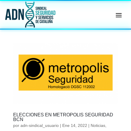
🔄 Menú
✖
ADN
Sindical
ℹ️ Consulta General a Sede (Email)
⚖️ Dpto. Jurídico y Abogados (Email)
🤖 Dudas Rápidas del Convenio (IA)
📊 Herramienta: Tabla Salarial PDF
📄 Herramienta: Generador Plantillas
ELECCIONES EN METROPOLIS SEGURIDAD
✊ Trámite: Afiliarse al Sindicato
BCN
por
adn-sindical_usuario
|
Ene 14, 2022
|
Noticias
,
📍 Info: Horarios y Contacto Sede