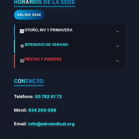
HORARIOS DE LA SEDE
VÁLIDO 2026
OTOÑO, INV Y PRIMAVERA
🏢
INTENSIVO DE VERANO
☀️
FIESTAS Y PUENTES
📅
CONTACTO
Teléfono:
93 782 61 73
Móvil:
634 200 069
Email:
info@adnsindical.org